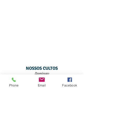
NOSSOS CULTOS
Domingo:
E.B.D 17hs - Culto de Adoração - 18hs
Quarta-Feira:
Phone
Email
Facebook
Pequenos Grupos - 19h30min
Tel: (11) 98920-0270
Email: ibt
@ibtucuruvi.org
Endereço​​​​​​: Rua da Grota, 469 - Vila Gustavo - SP
(* Trav. da Av. Gustavo adolfo)